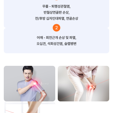
무릎 - 퇴행성관절염,
반월상연골판 손상,
전/후방 십자인대파열, 연골손상
2
어깨 - 회전근개 손상 및 파열,
오십견, 석회성건염, 슬랩병변