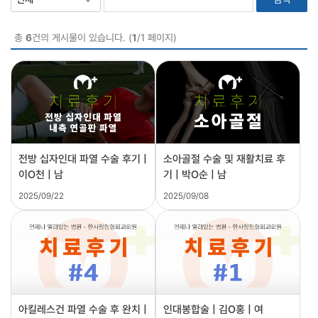
총
6
건의 게시물이 있습니다. (
1
/1 페이지)
전방 십자인대 파열 수술 후기 |
소아골절 수술 및 재활치료 후
이O천 | 남
기 | 박O순 | 남
2025/09/22
2025/09/08
아킬레스건 파열 수술 후 완치 |
인대봉합술 | 김O홍 | 여