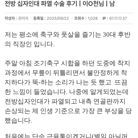
전방 십자인대 파열 수술 후기 | 이O천님 | 남
작성자 :
관리자
등록일 :
2025/09/22
조회수 :
1,028
IP :
61.♡.♡.37
저는 평소에 축구와 풋살을 즐기는 30대 후반
의 직장인 입니다.
주말 아침 조기축구 시합을 하던 도중에 착지
과정에서 무릎이 뒤틀리면서 불안정하게 착
지하다가 뚝-하는 소리가 나는 듯 했고 뜨끔
한 느낌이 들었습니다. 나중에 알게되었는데
전방십자인대가 파열되고 내측 연골판까지
손상되는 제 인생 기준으로 가장 큰 부상을 당
했습니다.
처음에는 단순 근육통이겠거니(별일 아닐꺼